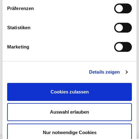
Sie finden uns in Ebern, im Gewerbegebiet Sandhof nahe der
Präferenzen
B279.
Statistiken
Marketing
Unsere Adresse:
Hans Batzner GmbH
Heubacher Straße 17
Details zeigen
96106 Ebern
Cookies zulassen
09531/ 925 – 701
Auswahl erlauben
Nur notwendige Cookies